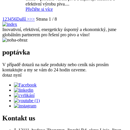
efektivní výrobu piva....
Přečtěte si více
1
2
3
4
5
6
Další >
>>
Strana 1 / 8
Inovativní, efektivní, energeticky úsporný a ekonomický, jsme
globálním partnerem pro řešení pro pivo a víno!
poptávka
V případě dotazů na naše produkty nebo ceník nás prosím
kontaktujte a my se vám do 24 hodin ozveme.
dotaz nyní
Kontakt
us