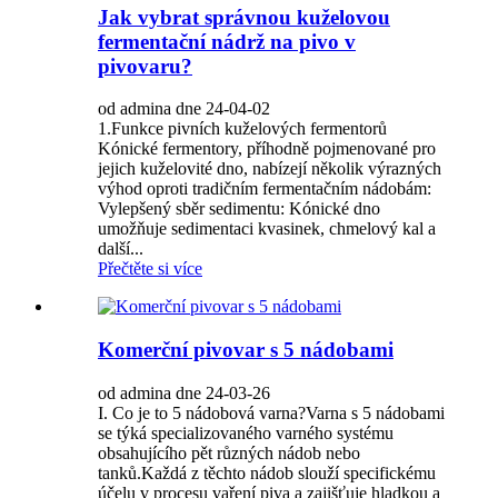
Jak vybrat správnou kuželovou
fermentační nádrž na pivo v
pivovaru?
od admina dne 24-04-02
1.Funkce pivních kuželových fermentorů
Kónické fermentory, příhodně pojmenované pro
jejich kuželovité dno, nabízejí několik výrazných
výhod oproti tradičním fermentačním nádobám:
Vylepšený sběr sedimentu: Kónické dno
umožňuje sedimentaci kvasinek, chmelový kal a
další...
Přečtěte si více
Komerční pivovar s 5 nádobami
od admina dne 24-03-26
I. Co je to 5 nádobová varna?Varna s 5 nádobami
se týká specializovaného varného systému
obsahujícího pět různých nádob nebo
tanků.Každá z těchto nádob slouží specifickému
účelu v procesu vaření piva a zajišťuje hladkou a