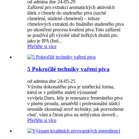
od admina dne 24-05-29
Zařízení pro extrakci aromatických aktivních
látek z chmele do studeného piva (suché
chmelení, studené chmelení) – infuze
chmelových extraktů do finálního studeného piva
po ukončení procesu kvašení piva.Toto zařízení
se používá při výrobě silně hořkých druhů piv,
jako je IPA (Ind...
Přečtěte si více
5 Pokročilé techniky vaření piva
od admina dne 24-05-25
Výroba dokonalého piva je umělecká forma,
která se v průběhu staletí významně
vyvíjela.Dnes, kdy je renesance řemeslného piva
v plném proudu, amatérští i profesionální sládci
neustále zkoumají nové techniky, jak pozvednout
chuť, vůni a čirost piva na nebývalou úroveň...
Přečtěte si více