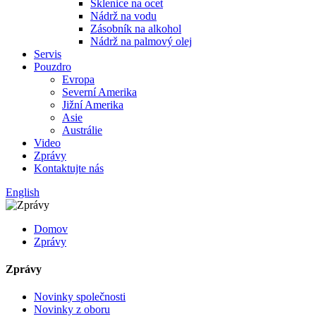
Sklenice na ocet
Nádrž na vodu
Zásobník na alkohol
Nádrž na palmový olej
Servis
Pouzdro
Evropa
Severní Amerika
Jižní Amerika
Asie
Austrálie
Video
Zprávy
Kontaktujte nás
English
Domov
Zprávy
Zprávy
Novinky společnosti
Novinky z oboru