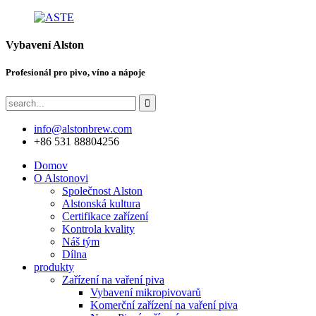
Vybavení Alston
Profesionál pro pivo, víno a nápoje
info@alstonbrew.com
+86 531 88804256
Domov
O Alstonovi
Společnost Alston
Alstonská kultura
Certifikace zařízení
Kontrola kvality
Náš tým
Dílna
produkty
Zařízení na vaření piva
Vybavení mikropivovarů
Komerční zařízení na vaření piva