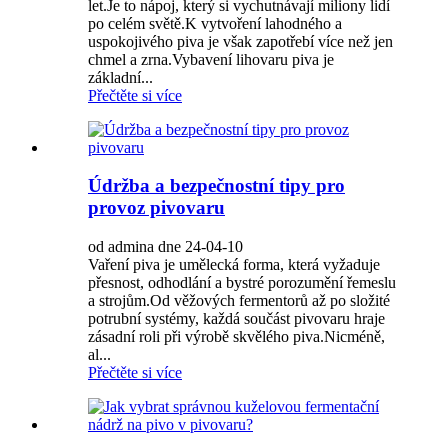
let.Je to nápoj, který si vychutnávají miliony lidí
po celém světě.K vytvoření lahodného a
uspokojivého piva je však zapotřebí více než jen
chmel a zrna.Vybavení lihovaru piva je
základní...
Přečtěte si více
Údržba a bezpečnostní tipy pro
provoz pivovaru
od admina dne 24-04-10
Vaření piva je umělecká forma, která vyžaduje
přesnost, odhodlání a bystré porozumění řemeslu
a strojům.Od věžových fermentorů až po složité
potrubní systémy, každá součást pivovaru hraje
zásadní roli při výrobě skvělého piva.Nicméně,
al...
Přečtěte si více