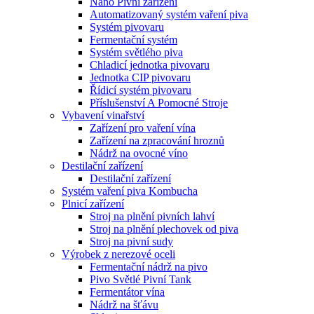
Nano Pivní zařízení
Automatizovaný systém vaření piva
Systém pivovaru
Fermentační systém
Systém světlého piva
Chladicí jednotka pivovaru
Jednotka CIP pivovaru
Řídicí systém pivovaru
Příslušenství A Pomocné Stroje
Vybavení vinařství
Zařízení pro vaření vína
Zařízení na zpracování hroznů
Nádrž na ovocné víno
Destilační zařízení
Destilační zařízení
Systém vaření piva Kombucha
Plnicí zařízení
Stroj na plnění pivních lahví
Stroj na plnění plechovek od piva
Stroj na pivní sudy
Výrobek z nerezové oceli
Fermentační nádrž na pivo
Pivo Světlé Pivní Tank
Fermentátor vína
Nádrž na šťávu