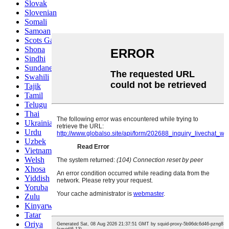
Slovak
Slovenian
Somali
Samoan
Scots Gaelic
Shona
Sindhi
Sundanese
Swahili
Tajik
Tamil
Telugu
Thai
Ukrainian
Urdu
Uzbek
Vietnamese
Welsh
Xhosa
Yiddish
Yoruba
Zulu
Kinyarwanda
Tatar
Oriya