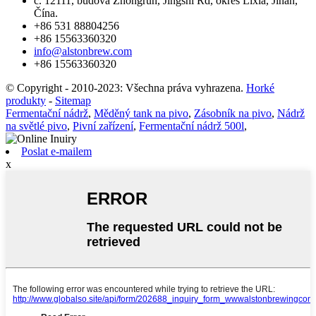
č. 12111, budova Zhongrun, Jingshi Rd, okres Lixia, Jinan,
Čína.
+86 531 88804256
+86 15563360320
info@alstonbrew.com
+86 15563360320
© Copyright - 2010-2023: Všechna práva vyhrazena.
Horké
produkty
-
Sitemap
Fermentační nádrž
,
Měděný tank na pivo
,
Zásobník na pivo
,
Nádrž
na světlé pivo
,
Pivní zařízení
,
Fermentační nádrž 500l
,
Poslat e-mailem
x