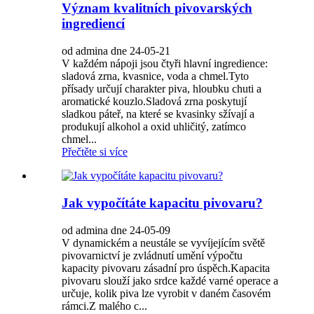
Význam kvalitních pivovarských
ingrediencí
od admina dne 24-05-21
V každém nápoji jsou čtyři hlavní ingredience:
sladová zrna, kvasnice, voda a chmel.Tyto
přísady určují charakter piva, hloubku chuti a
aromatické kouzlo.Sladová zrna poskytují
sladkou páteř, na které se kvasinky sžívají a
produkují alkohol a oxid uhličitý, zatímco
chmel...
Přečtěte si více
Jak vypočítáte kapacitu pivovaru?
od admina dne 24-05-09
V dynamickém a neustále se vyvíjejícím světě
pivovarnictví je zvládnutí umění výpočtu
kapacity pivovaru zásadní pro úspěch.Kapacita
pivovaru slouží jako srdce každé varné operace a
určuje, kolik piva lze vyrobit v daném časovém
rámci.Z malého c...