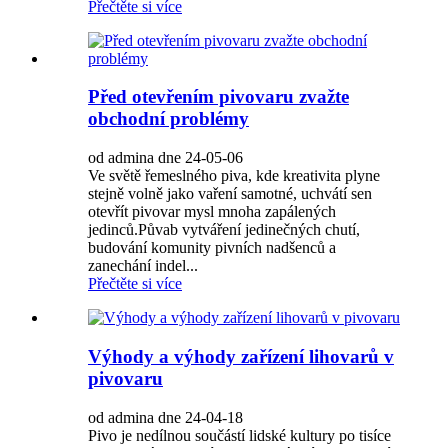
Přečtěte si více
Před otevřením pivovaru zvažte
obchodní problémy
od admina dne 24-05-06
Ve světě řemeslného piva, kde kreativita plyne
stejně volně jako vaření samotné, uchvátí sen
otevřít pivovar mysl mnoha zapálených
jedinců.Půvab vytváření jedinečných chutí,
budování komunity pivních nadšenců a
zanechání indel...
Přečtěte si více
Výhody a výhody zařízení lihovarů v
pivovaru
od admina dne 24-04-18
Pivo je nedílnou součástí lidské kultury po tisíce