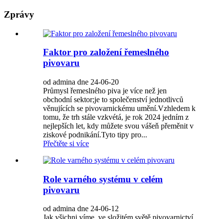
Zprávy
Faktor pro založení řemeslného
pivovaru
od admina dne 24-06-20
Průmysl řemeslného piva je více než jen
obchodní sektor;je to společenství jednotlivců
věnujících se pivovarnickému umění.Vzhledem k
tomu, že trh stále vzkvétá, je rok 2024 jedním z
nejlepších let, kdy můžete svou vášeň přeměnit v
ziskové podnikání.Tyto tipy pro...
Přečtěte si více
Role varného systému v celém
pivovaru
od admina dne 24-06-12
Jak všichni víme, ve složitém světě pivovarnictví