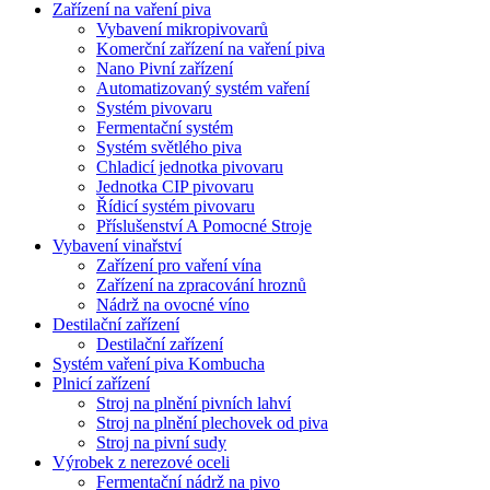
Zařízení na vaření piva
Vybavení mikropivovarů
Komerční zařízení na vaření piva
Nano Pivní zařízení
Automatizovaný systém vaření
Systém pivovaru
Fermentační systém
Systém světlého piva
Chladicí jednotka pivovaru
Jednotka CIP pivovaru
Řídicí systém pivovaru
Příslušenství A Pomocné Stroje
Vybavení vinařství
Zařízení pro vaření vína
Zařízení na zpracování hroznů
Nádrž na ovocné víno
Destilační zařízení
Destilační zařízení
Systém vaření piva Kombucha
Plnicí zařízení
Stroj na plnění pivních lahví
Stroj na plnění plechovek od piva
Stroj na pivní sudy
Výrobek z nerezové oceli
Fermentační nádrž na pivo