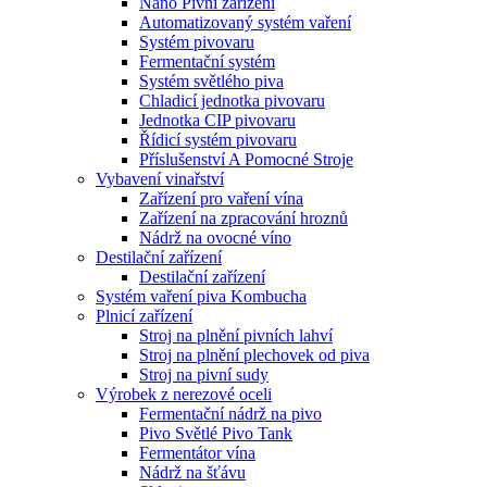
Nano Pivní zařízení
Automatizovaný systém vaření
Systém pivovaru
Fermentační systém
Systém světlého piva
Chladicí jednotka pivovaru
Jednotka CIP pivovaru
Řídicí systém pivovaru
Příslušenství A Pomocné Stroje
Vybavení vinařství
Zařízení pro vaření vína
Zařízení na zpracování hroznů
Nádrž na ovocné víno
Destilační zařízení
Destilační zařízení
Systém vaření piva Kombucha
Plnicí zařízení
Stroj na plnění pivních lahví
Stroj na plnění plechovek od piva
Stroj na pivní sudy
Výrobek z nerezové oceli
Fermentační nádrž na pivo
Pivo Světlé Pivo Tank
Fermentátor vína
Nádrž na šťávu