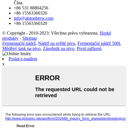
Čína.
+86 531 88804256
+86 15563360320
info@alstonbrew.com
+86 15563360320
© Copyright - 2010-2023: Všechna práva vyhrazena.
Horké
produkty
-
Sitemap
Fermentační nádrž
,
Nádrž na světlé pivo
,
Fermentační nádrž 500l
,
Měděný tank na pivo
,
Zásobník na pivo
,
Pivní zařízení
,
Poslat e-mailem
x