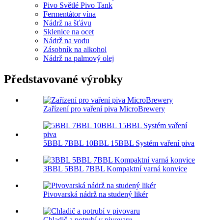
Pivo Světlé Pivo Tank
Fermentátor vína
Nádrž na šťávu
Sklenice na ocet
Nádrž na vodu
Zásobník na alkohol
Nádrž na palmový olej
Představované výrobky
Zařízení pro vaření piva MicroBrewery
5BBL 7BBL 10BBL 15BBL Systém vaření piva
3BBL 5BBL 7BBL Kompaktní varná konvice
Pivovarská nádrž na studený likér
Chladič a potrubí v pivovaru