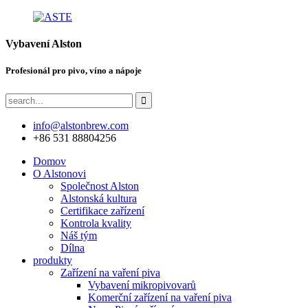
Vybavení Alston
Profesionál pro pivo, víno a nápoje
info@alstonbrew.com
+86 531 88804256
Domov
O Alstonovi
Společnost Alston
Alstonská kultura
Certifikace zařízení
Kontrola kvality
Náš tým
Dílna
produkty
Zařízení na vaření piva
Vybavení mikropivovarů
Komerční zařízení na vaření piva