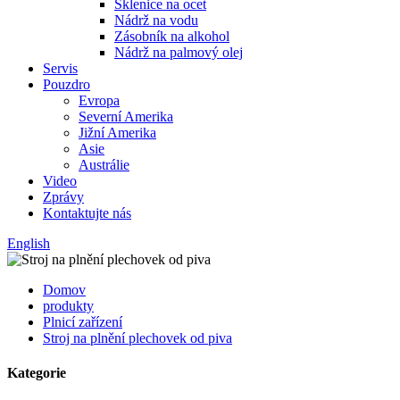
Sklenice na ocet
Nádrž na vodu
Zásobník na alkohol
Nádrž na palmový olej
Servis
Pouzdro
Evropa
Severní Amerika
Jižní Amerika
Asie
Austrálie
Video
Zprávy
Kontaktujte nás
English
Domov
produkty
Plnicí zařízení
Stroj na plnění plechovek od piva
Kategorie