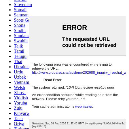
Slovenian
Somali
Samoan
Scots Gaelic
Shona
Sindhi
Sundanese
Swahili
Tajik
Tamil
Telugu
Thai
Ukrainian
Urdu
Uzbek
Vietnamese
Welsh
Xhosa
Yiddish
Yoruba
Zulu
Kinyarwanda
Tatar
Oriya
Turkmen