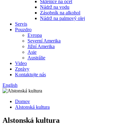
Sklenice na ocet
Nádrž na vodu
Zásobník na alkohol
Nádrž na palmový olej
Servis
Pouzdro
Evropa
Severní Amerika
Jižní Amerika
Asie
Austrálie
Video
Zprávy
Kontaktujte nás
English
Domov
Alstonská kultura
Alstonská kultura