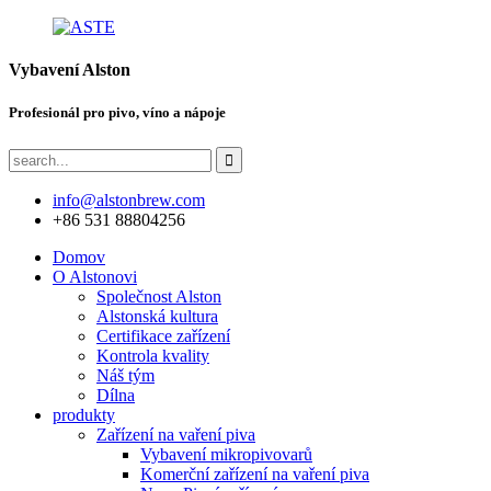
Vybavení Alston
Profesionál pro pivo, víno a nápoje
info@alstonbrew.com
+86 531 88804256
Domov
O Alstonovi
Společnost Alston
Alstonská kultura
Certifikace zařízení
Kontrola kvality
Náš tým
Dílna
produkty
Zařízení na vaření piva
Vybavení mikropivovarů
Komerční zařízení na vaření piva