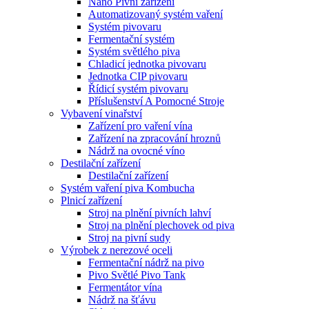
Nano Pivní zařízení
Automatizovaný systém vaření
Systém pivovaru
Fermentační systém
Systém světlého piva
Chladicí jednotka pivovaru
Jednotka CIP pivovaru
Řídicí systém pivovaru
Příslušenství A Pomocné Stroje
Vybavení vinařství
Zařízení pro vaření vína
Zařízení na zpracování hroznů
Nádrž na ovocné víno
Destilační zařízení
Destilační zařízení
Systém vaření piva Kombucha
Plnicí zařízení
Stroj na plnění pivních lahví
Stroj na plnění plechovek od piva
Stroj na pivní sudy
Výrobek z nerezové oceli
Fermentační nádrž na pivo
Pivo Světlé Pivo Tank
Fermentátor vína
Nádrž na šťávu