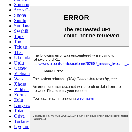
Samoan
Scots Gaelic
Shona
Sindhi
Sundanese
Swahili
Tajik
Tamil
Telugu
Thai
Ukrainian
Urdu
Uzbek
Vietnamese
Welsh
Xhosa
Yiddish
Yoruba
Zulu
Kinyarwanda
Tatar
Oriya
Turkmen
Uyghur